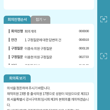
접기
회의진행순서
회의진행
00:00:00
회의개의
안건
00:00:18
1. 구정질문에 대한 답변의 건
구정질문
00:01:28
이종숙 의원 구정질문
구정질문
00:27:33
이충현 의원 구정질문
기타
01:01:02
구청장 답변
의원
01:19:07
고찬양 의원 보충질문
회의록 보기
의원
01:27:07
김순옥 의원 보충질문
의석을 정돈하여 주시기 바랍니다.
기타
01:33:56
행정문화국장 답변
재적의원 23명 중 출석의원 17명으로 성원이 되었으므로 제313
회 서울특별시 강서구의회 임시회 제3차 본회의를 개의하겠습니
기타
01:39:46
기획재정국장 답변
다.
기타
01:43:26
미래경제국장 답변