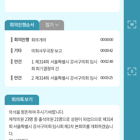
접기
회의진행순서
회의진행
00:00:00
회의개의
기타
00:00:42
의회사무국장 보고
안건
00:02:48
1. 제314회 서울특별시 강서구의회 임시
회 회기결정의 건
안건
00:03:25
2. 제314회 서울특별시 강서구의회 임시
회 회의록 서명의원 선임의 건
안건
00:10:35
3. 불법녹취, 갑질 및 공무국외연수 의혹
회의록 보기
규명을 위한 수사의뢰의 건
4. ‘언론중재위원회’를 통한 정정보도 요
의석을 정돈하여 주시기 바랍니다.
청의 건
재적의원 23명 중 출석의원 21명으로 성원이 되었으므로 제314
안건
00:40:32
5. 2025년도 서울시 강서구의회 행정사
회 서울특별시 강서구의회 임시회 제1차 본회의를 개회하겠습니
무감사 시기 및 기간 결정의 건
다.