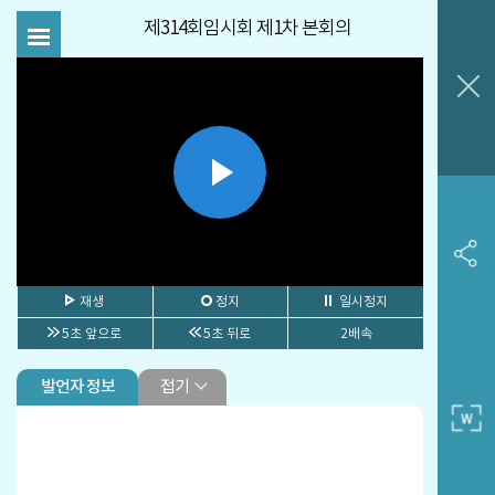
제314회임시회 제1차 본회의
Play
Video
재생
정지
일시정지
5초 앞으로
5초 뒤로
2배속
접기
발언자 정보