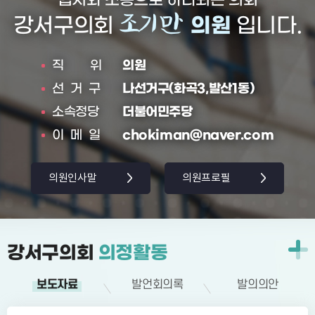
조기만
강서구의회
의원
입니다.
직위
의원
선거구
나선거구(화곡3,발산1동)
소속정당
더불어민주당
이메일
chokiman@naver.com
의원인사말
의원프로필
강서구의회
의정활동
보도자료
발언회의록
발의의안