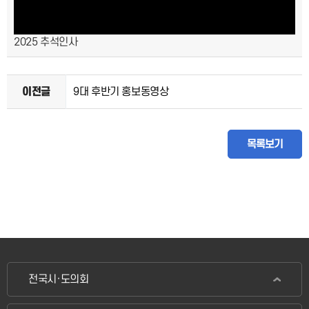
a
2025 추석인사
y
이전글
9대 후반기 홍보동영상
V
목록보기
i
d
전국시·도의회
e