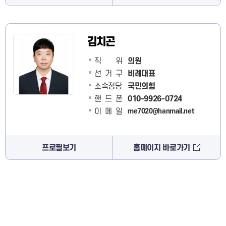
김치곤
직 위
의원
선거구
비례대표
소속정당
국민의힘
핸드폰
010-9926-0724
이메일
me7020@hanmail.net
프로필보기
홈페이지 바로가기