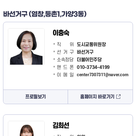
바선거구 (염창,등촌1,가양3동)
이충숙
직 위
도시교통위원장
선거구
바선거구
소속정당
더불어민주당
핸드폰
010-3734-4199
이메일
center7307311@naver.com
프로필보기
홈페이지 바로가기
김희선