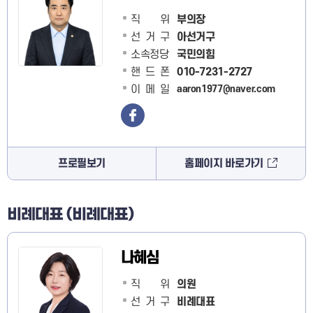
직 위
부의장
선거구
아선거구
소속정당
국민의힘
핸드폰
010-7231-2727
이메일
aaron1977@naver.com
프로필보기
홈페이지 바로가기
비례대표 (비례대표)
나혜심
직 위
의원
선거구
비례대표