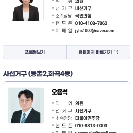
직 위
의원
선거구
바선거구
소속정당
국민의힘
핸드폰
010-4108-7860
이메일
jyhs1000@naver.com
프로필보기
홈페이지 바로가기
사선거구 (등촌2,화곡4동)
오용석
직 위
의원
선거구
사선거구
소속정당
더불어민주당
핸드폰
010-8813-0003