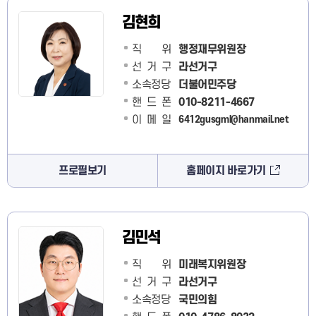
김현희
직 위
행정재무위원장
선거구
라선거구
소속정당
더불어민주당
핸드폰
010-8211-4667
이메일
6412gusgml@hanmail.net
프로필보기
홈페이지 바로가기
김민석
직 위
미래복지위원장
선거구
라선거구
소속정당
국민의힘