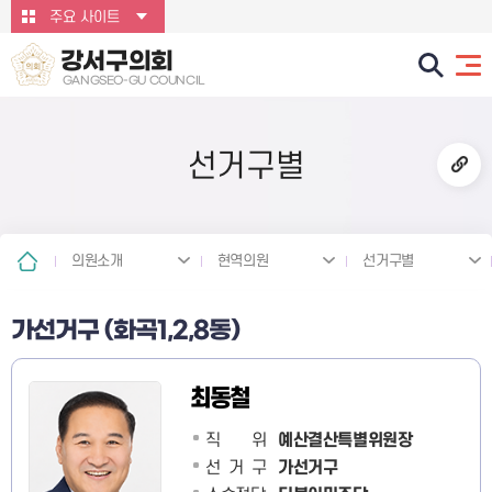
본문바로가기
주요 사이트
강서구의회
GANGSEO-GU COUNCIL
선거구별
의원소개
현역의원
선거구별
가선거구 (화곡1,2,8동)
최동철
직 위
예산결산특별위원장
선거구
가선거구