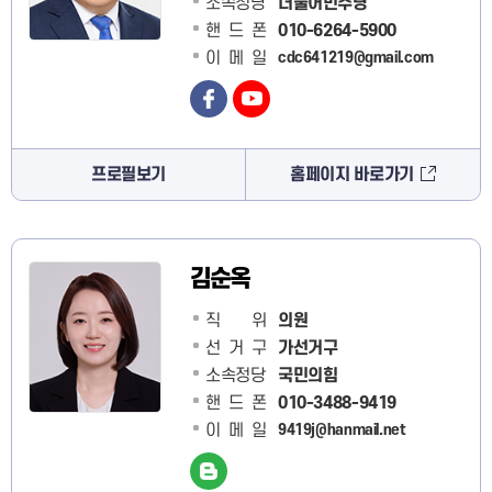
소속정당
더불어민주당
핸드폰
010-6264-5900
이메일
cdc641219@gmail.com
프로필보기
홈페이지 바로가기
김순옥
직 위
의원
선거구
가선거구
소속정당
국민의힘
핸드폰
010-3488-9419
이메일
9419j@hanmail.net