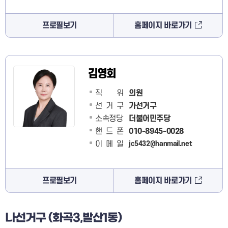
프로필보기
홈페이지 바로가기
김영회
직 위
의원
선거구
가선거구
소속정당
더불어민주당
핸드폰
010-8945-0028
이메일
jc5432@hanmail.net
프로필보기
홈페이지 바로가기
나선거구 (화곡3,발산1동)