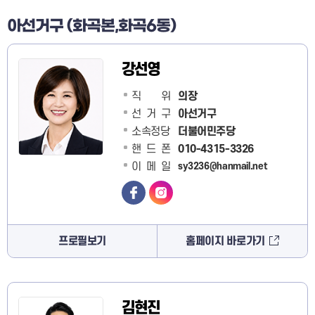
아선거구 (화곡본,화곡6동)
강선영
직 위
의장
선거구
아선거구
소속정당
더불어민주당
핸드폰
010-4315-3326
이메일
sy3236@hanmail.net
프로필보기
홈페이지 바로가기
김현진