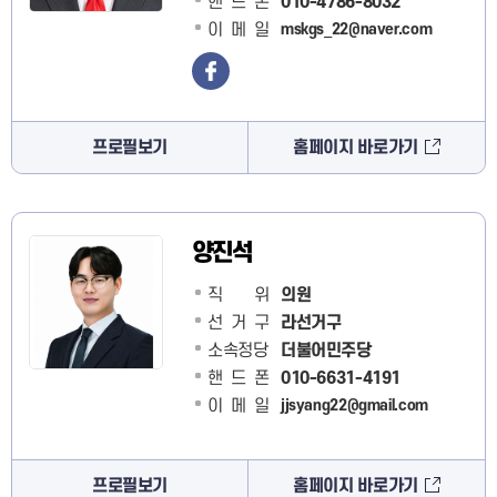
핸드폰
010-4786-8032
이메일
mskgs_22@naver.com
프로필보기
홈페이지 바로가기
양진석
직 위
의원
선거구
라선거구
소속정당
더불어민주당
핸드폰
010-6631-4191
이메일
jjsyang22@gmail.com
프로필보기
홈페이지 바로가기