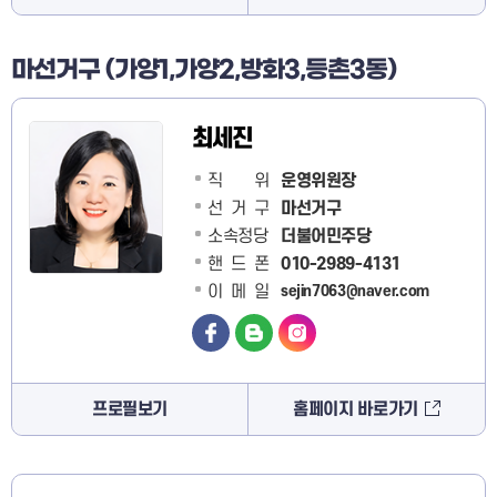
마선거구 (가양1,가양2,방화3,등촌3동)
최세진
직 위
운영위원장
선거구
마선거구
소속정당
더불어민주당
핸드폰
010-2989-4131
이메일
sejin7063@naver.com
프로필보기
홈페이지 바로가기