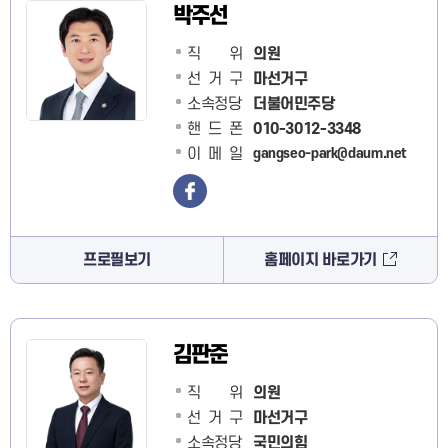
박주선
직 위
의원
선거구
마선거구
소속정당
더불어민주당
핸드폰
010-3012-3348
이메일
gangseo-park@daum.net
프로필보기
홈페이지 바로가기
김판준
직 위
의원
선거구
마선거구
소속정당
국민의힘