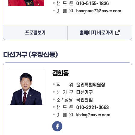
핸드폰
010-5155-1836
이메일
bongnara72@naver.com
프로필보기
홈페이지 바로가기
다선거구 (우장산동)
김희동
직 위
윤리특별위원장
선거구
다선거구
소속정당
국민의힘
핸드폰
010-3221-3663
이메일
khdng@naver.com