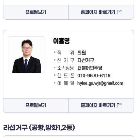
프로필보기
홈페이지 바로가기
이홍영
직 위
의원
선거구
다선거구
소속정당
더불어민주당
핸드폰
010-9670-6116
이메일
hylee.gs.wjs@gmail.com
프로필보기
홈페이지 바로가기
라선거구 (공항,방화1,2동)