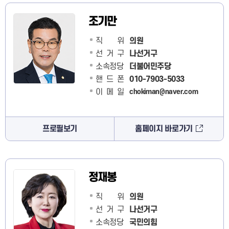
조기만
직 위
의원
선거구
나선거구
소속정당
더불어민주당
핸드폰
010-7903-5033
이메일
chokiman@naver.com
프로필보기
홈페이지 바로가기
정재봉
직 위
의원
선거구
나선거구
소속정당
국민의힘