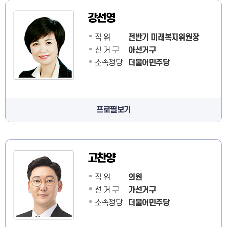
강선영
직 위
전반기 미래복지위원장
선 거 구
아선거구
소속정당
더불어민주당
프로필보기
고찬양
직 위
의원
선 거 구
가선거구
소속정당
더불어민주당