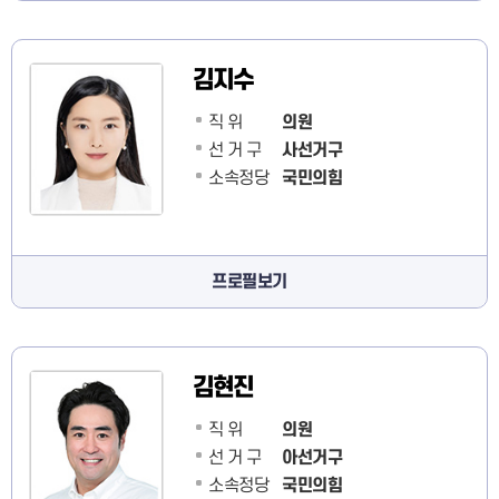
김지수
직 위
의원
선 거 구
사선거구
소속정당
국민의힘
프로필보기
김현진
직 위
의원
선 거 구
아선거구
소속정당
국민의힘