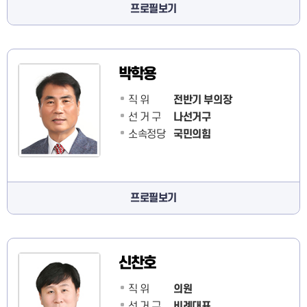
프로필보기
박학용
직 위
전반기 부의장
선 거 구
나선거구
소속정당
국민의힘
프로필보기
신찬호
직 위
의원
선 거 구
비례대표