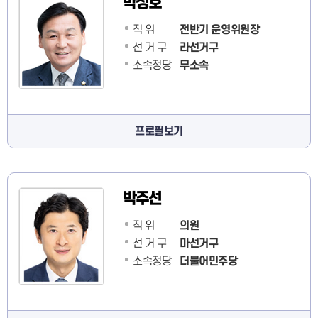
박성호
직 위
전반기 운영위원장
선 거 구
라선거구
소속정당
무소속
프로필보기
박주선
직 위
의원
선 거 구
마선거구
소속정당
더불어민주당