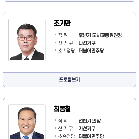
조기만
직 위
후반기 도시교통위원장
선 거 구
나선거구
소속정당
더불어민주당
프로필보기
최동철
직 위
전반기 의장
선 거 구
가선거구
소속정당
더불어민주당