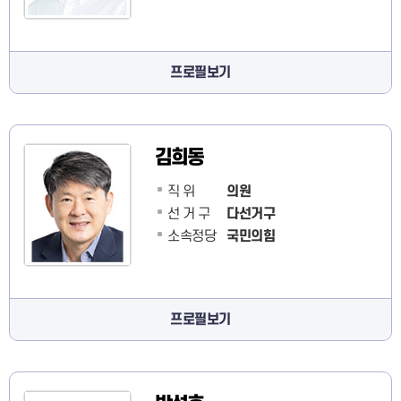
프로필보기
김희동
직 위
의원
선 거 구
다선거구
소속정당
국민의힘
프로필보기