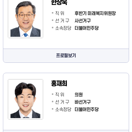
한상욱
직 위
후반기 미래복지위원장
선 거 구
사선거구
소속정당
더불어민주당
프로필보기
홍재희
직 위
의원
선 거 구
바선거구
소속정당
더불어민주당