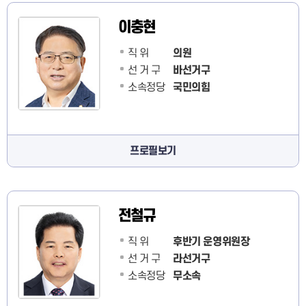
이충현
직 위
의원
선 거 구
바선거구
소속정당
국민의힘
프로필보기
전철규
직 위
후반기 운영위원장
선 거 구
라선거구
소속정당
무소속