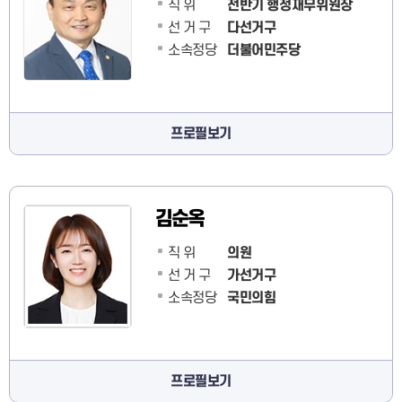
직 위
전반기 행정재무위원장
선 거 구
다선거구
소속정당
더불어민주당
프로필보기
김순옥
직 위
의원
선 거 구
가선거구
소속정당
국민의힘
프로필보기