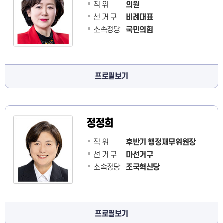
직 위
의원
선 거 구
비례대표
소속정당
국민의힘
프로필보기
정정희
직 위
후반기 행정재무위원장
선 거 구
마선거구
소속정당
조국혁신당
프로필보기