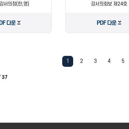
 강서의정(한,영)
강서의회보 제24호
DF 다운
PDF 다운
1
2
3
4
5
/
37