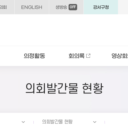
의회
ENGLISH
생방송
강서구청
OFF
의정활동
회의록
영상회
의회발간물 현황
의회발간물 현황