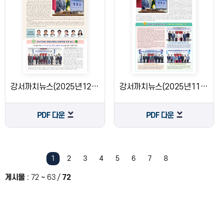
강서까치뉴스(2025년12월)
강서까치뉴스(2025년11월)
PDF 다운
PDF 다운
1
2
3
4
5
6
7
8
게시물
:
72 ~ 63
/
72