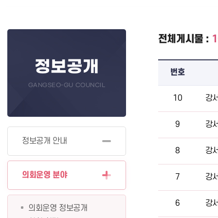
전체게시물 :
1
정보공개
번호
GANGSEO-GU COUNCIL
10
강서
9
강서
정보공개 안내
8
강서
의회운영 분야
7
강서
6
강서
의회운영 정보공개