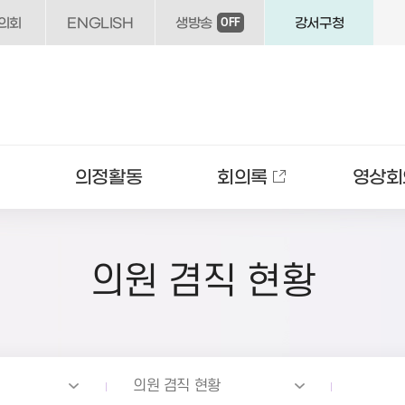
의회
ENGLISH
생방송
강서구청
OFF
의정활동
회의록
영상회
의원 겸직 현황
의원 겸직 현황