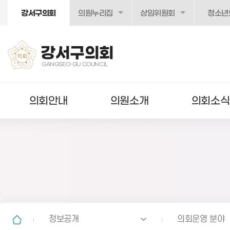
본문바로가기
강서구의회
의원누리집
상임위원회
청소년
강서구의회
GANGSEO-GU COUNCIL
의회안내
의원소개
의회소식
정보공개
의회운영 분야