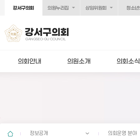
본문바로가기
강서구의회
의원누리집
상임위원회
청소년
강서구의회
GANGSEO-GU COUNCIL
의회안내
의원소개
의회소식
정보공개
의회운영 분야