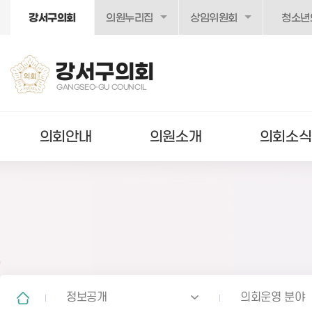
본문바로가기
강서구의회
의원누리집
상임위원회
청소년
강서구의회
GANGSEO-GU COUNCIL
의회안내
의원소개
의회소식
정보공개
의회운영 분야