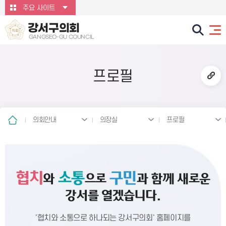
본문바로가기
주요 사이트
강서구의회
GANGSEO-GU COUNCIL
프로필
의회안내
의장실
프로필
협치
소통
구민
와
으로
과 함께 새로운
강서를 열겠습니다.
'협치와 소통으로 하나되는 강서구의회' 홈페이지를