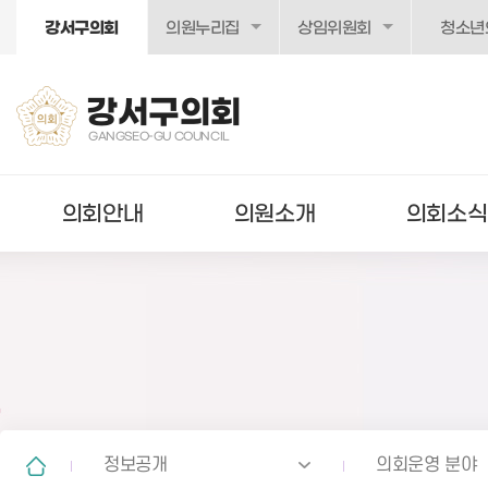
본문바로가기
강서구의회
의원누리집
상임위원회
청소년
강서구의회
GANGSEO-GU COUNCIL
의회안내
의원소개
의회소식
정보공개
의회운영 분야