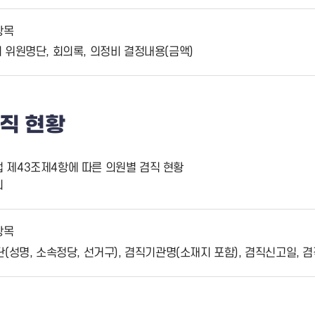
항목
위원명단, 회의록, 의정비 결정내용(금액)
직 현황
법 제43조제4항에 따른 의원별 겸직 현황
회
항목
(성명, 소속정당, 선거구), 겸직기관명(소재지 포함), 겸직신고일, 