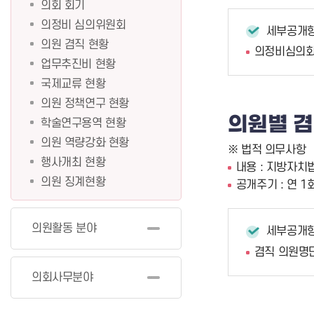
의회 회기
의정비 심의위원회
세부공개
의원 겸직 현황
의정비심의회 
업무추진비 현황
국제교류 현황
의원 정책연구 현황
의원별 겸
학술연구용역 현황
의원 역량강화 현황
※ 법적 의무사항
행사개최 현황
내용 : 지방자치
의원 징계현황
공개주기 : 연 1
의원활동 분야
세부공개
겸직 의원명단
의회사무분야